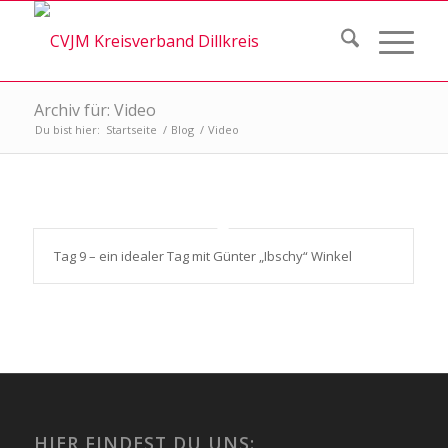
Archiv für: Video
Du bist hier:
Startseite
/
Blog
/
Video
Tag 9 – ein idealer Tag mit Günter „Ibschy“ Winkel
HIER FINDEST DU UNS: