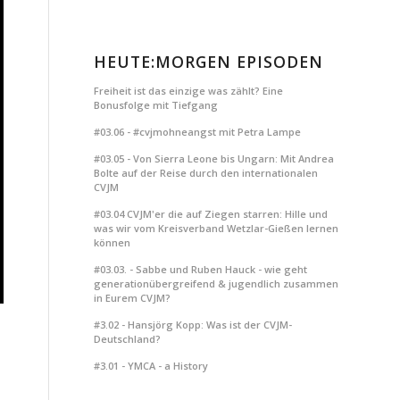
HEUTE:MORGEN EPISODEN
Freiheit ist das einzige was zählt? Eine
Bonusfolge mit Tiefgang
#03.06 - #cvjmohneangst mit Petra Lampe
#03.05 - Von Sierra Leone bis Ungarn: Mit Andrea
Bolte auf der Reise durch den internationalen
CVJM
#03.04 CVJM'er die auf Ziegen starren: Hille und
was wir vom Kreisverband Wetzlar-Gießen lernen
können
#03.03. - Sabbe und Ruben Hauck - wie geht
generationübergreifend & jugendlich zusammen
in Eurem CVJM?
#3.02 - Hansjörg Kopp: Was ist der CVJM-
Deutschland?
#3.01 - YMCA - a History