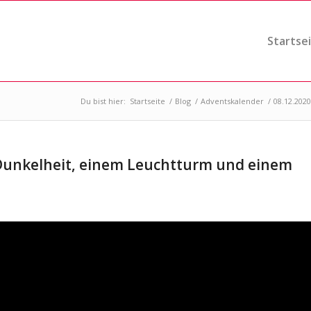
Startse
Du bist hier:
Startseite
/
Blog
/
Adventskalender
/
08.12.202
Dunkelheit, einem Leuchtturm und einem