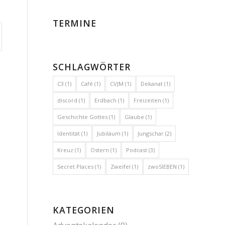
TERMINE
SCHLAGWÖRTER
C3
(1)
Café
(1)
CVJM
(1)
Dekanat
(1)
discord
(1)
Erdbach
(1)
Freizeiten
(1)
Geschichte Gottes
(1)
Glaube
(1)
Identität
(1)
Jubiläum
(1)
Jungschar
(2)
Kreuz
(1)
Ostern
(1)
Podcast
(3)
Secret Places
(1)
Zweifel
(1)
zwoSIEBEN
(1)
KATEGORIEN