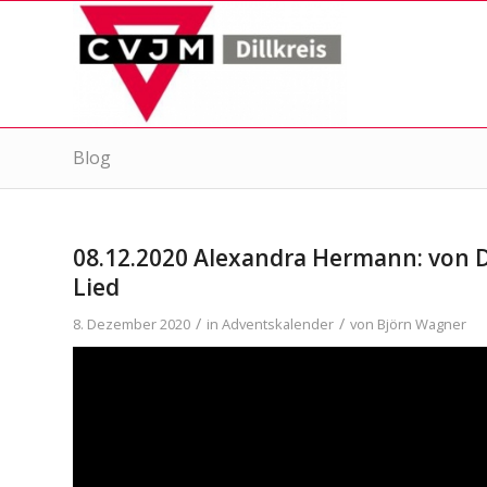
Blog
08.12.2020 Alexandra Hermann: von 
Lied
/
/
8. Dezember 2020
in
Adventskalender
von
Björn Wagner