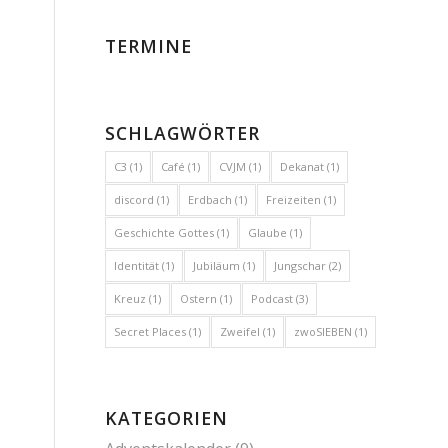
TERMINE
SCHLAGWÖRTER
C3
(1)
Café
(1)
CVJM
(1)
Dekanat
(1)
discord
(1)
Erdbach
(1)
Freizeiten
(1)
Geschichte Gottes
(1)
Glaube
(1)
Identität
(1)
Jubiläum
(1)
Jungschar
(2)
Kreuz
(1)
Ostern
(1)
Podcast
(3)
Secret Places
(1)
Zweifel
(1)
zwoSIEBEN
(1)
KATEGORIEN