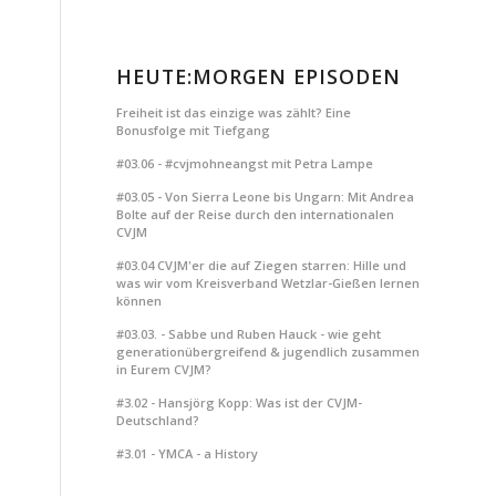
HEUTE:MORGEN EPISODEN
Freiheit ist das einzige was zählt? Eine
Bonusfolge mit Tiefgang
#03.06 - #cvjmohneangst mit Petra Lampe
#03.05 - Von Sierra Leone bis Ungarn: Mit Andrea
Bolte auf der Reise durch den internationalen
CVJM
#03.04 CVJM'er die auf Ziegen starren: Hille und
was wir vom Kreisverband Wetzlar-Gießen lernen
können
#03.03. - Sabbe und Ruben Hauck - wie geht
generationübergreifend & jugendlich zusammen
in Eurem CVJM?
#3.02 - Hansjörg Kopp: Was ist der CVJM-
Deutschland?
#3.01 - YMCA - a History