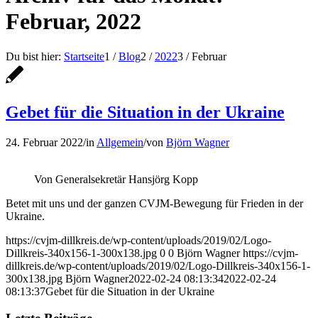
Februar, 2022
Du bist hier:
Startseite
1
/
Blog
2
/
2022
3
/
Februar
Gebet für die Situation in der Ukraine
24. Februar 2022
/
in
Allgemein
/
von
Björn Wagner
Von Generalsekretär Hansjörg Kopp
Betet mit uns und der ganzen CVJM-Bewegung für Frieden in der
Ukraine.
https://cvjm-dillkreis.de/wp-content/uploads/2019/02/Logo-
Dillkreis-340x156-1-300x138.jpg
0
0
Björn Wagner
https://cvjm-
dillkreis.de/wp-content/uploads/2019/02/Logo-Dillkreis-340x156-1-
300x138.jpg
Björn Wagner
2022-02-24 08:13:34
2022-02-24
08:13:37
Gebet für die Situation in der Ukraine