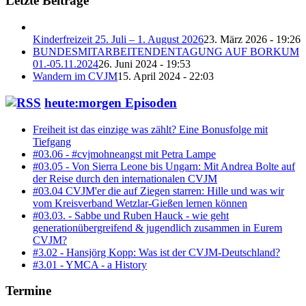
Letzte Beiträge
Kinderfreizeit 25. Juli – 1. August 2026
23. März 2026 - 19:26
BUNDESMITARBEITENDENTAGUNG AUF BORKUM
01.-05.11.2024
26. Juni 2024 - 19:53
Wandern im CVJM
15. April 2024 - 22:03
heute:morgen Episoden
Freiheit ist das einzige was zählt? Eine Bonusfolge mit
Tiefgang
#03.06 - #cvjmohneangst mit Petra Lampe
#03.05 - Von Sierra Leone bis Ungarn: Mit Andrea Bolte auf
der Reise durch den internationalen CVJM
#03.04 CVJM'er die auf Ziegen starren: Hille und was wir
vom Kreisverband Wetzlar-Gießen lernen können
#03.03. - Sabbe und Ruben Hauck - wie geht
generationübergreifend & jugendlich zusammen in Eurem
CVJM?
#3.02 - Hansjörg Kopp: Was ist der CVJM-Deutschland?
#3.01 - YMCA - a History
Termine