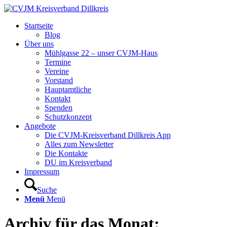
Startseite
Blog
Über uns
Mühlgasse 22 – unser CVJM-Haus
Termine
Vereine
Vorstand
Hauptamtliche
Kontakt
Spenden
Schutzkonzept
Angebote
Die CVJM-Kreisverband Dillkreis App
Alles zum Newsletter
Die Kontakte
DU im Kreisverband
Impressum
Suche
Menü
Menü
Archiv für das Monat: