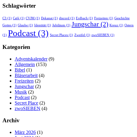
Schlagwörter
C3
(1)
Café
(1)
CVJM
(1)
Dekanat
(1)
discord
(1)
Erdbach
(1)
Freizeiten
(1)
Geschichte
Jungschar
(2)
Gottes
(1)
Glaube
(1)
Identität
(1)
Jubiläum
(1)
Kreuz
(1)
Ostern
Podcast
(3)
(1)
Secret Places
(1)
Zweifel
(1)
zwoSIEBEN
(1)
Kategorien
Adventskalender
(9)
Allgemein
(153)
Bibel
(1)
Bläserarbeit
(4)
Freizeiten
(2)
Jungschar
(2)
Musik
(2)
Podcast
(2)
Secret Place
(2)
zwoSIEBEN
(4)
Archiv
März 2026
(1)