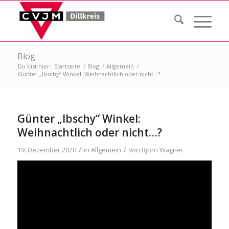
Blog
Du bist hier:
Startseite
/
Blog
/
Allgemein
/
Günter „Ibschy“ Winkel: Weihnachtlich oder nicht…?
Günter „Ibschy“ Winkel:
Weihnachtlich oder nicht…?
/
/
19. Dezember 2020
in
Allgemein
von
Björn Wagner