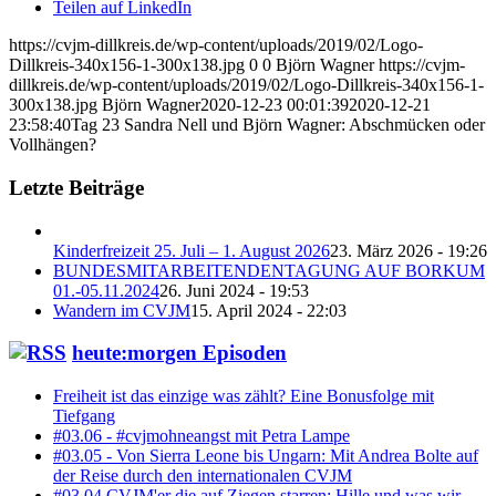
Teilen auf LinkedIn
https://cvjm-dillkreis.de/wp-content/uploads/2019/02/Logo-
Dillkreis-340x156-1-300x138.jpg
0
0
Björn Wagner
https://cvjm-
dillkreis.de/wp-content/uploads/2019/02/Logo-Dillkreis-340x156-1-
300x138.jpg
Björn Wagner
2020-12-23 00:01:39
2020-12-21
23:58:40
Tag 23 Sandra Nell und Björn Wagner: Abschmücken oder
Vollhängen?
Letzte Beiträge
Kinderfreizeit 25. Juli – 1. August 2026
23. März 2026 - 19:26
BUNDESMITARBEITENDENTAGUNG AUF BORKUM
01.-05.11.2024
26. Juni 2024 - 19:53
Wandern im CVJM
15. April 2024 - 22:03
heute:morgen Episoden
Freiheit ist das einzige was zählt? Eine Bonusfolge mit
Tiefgang
#03.06 - #cvjmohneangst mit Petra Lampe
#03.05 - Von Sierra Leone bis Ungarn: Mit Andrea Bolte auf
der Reise durch den internationalen CVJM
#03.04 CVJM'er die auf Ziegen starren: Hille und was wir