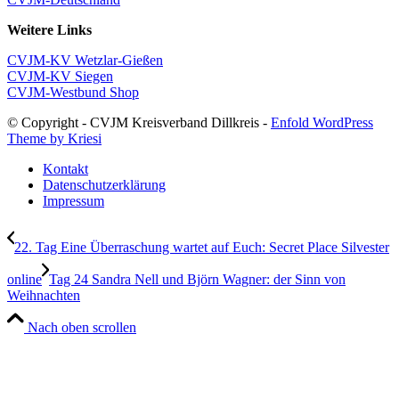
Weitere Links
CVJM-KV Wetzlar-Gießen
CVJM-KV Siegen
CVJM-Westbund Shop
© Copyright - CVJM Kreisverband Dillkreis -
Enfold WordPress
Theme by Kriesi
Kontakt
Datenschutzerklärung
Impressum
22. Tag Eine Überraschung wartet auf Euch: Secret Place Silvester
online
Tag 24 Sandra Nell und Björn Wagner: der Sinn von
Weihnachten
Nach oben scrollen