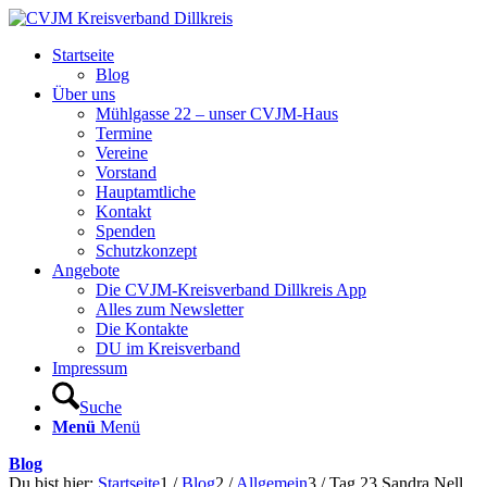
Startseite
Blog
Über uns
Mühlgasse 22 – unser CVJM-Haus
Termine
Vereine
Vorstand
Hauptamtliche
Kontakt
Spenden
Schutzkonzept
Angebote
Die CVJM-Kreisverband Dillkreis App
Alles zum Newsletter
Die Kontakte
DU im Kreisverband
Impressum
Suche
Menü
Menü
Blog
Du bist hier:
Startseite
1
/
Blog
2
/
Allgemein
3
/
Tag 23 Sandra Nell