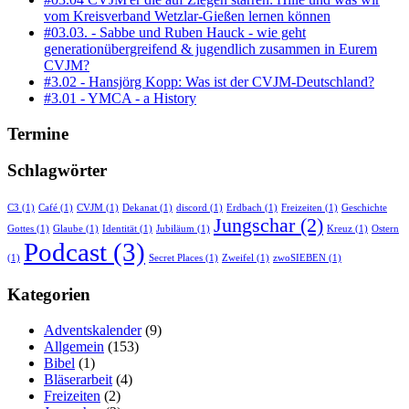
vom Kreisverband Wetzlar-Gießen lernen können
#03.03. - Sabbe und Ruben Hauck - wie geht
generationübergreifend & jugendlich zusammen in Eurem
CVJM?
#3.02 - Hansjörg Kopp: Was ist der CVJM-Deutschland?
#3.01 - YMCA - a History
Termine
Schlagwörter
C3
(1)
Café
(1)
CVJM
(1)
Dekanat
(1)
discord
(1)
Erdbach
(1)
Freizeiten
(1)
Geschichte
Jungschar
(2)
Gottes
(1)
Glaube
(1)
Identität
(1)
Jubiläum
(1)
Kreuz
(1)
Ostern
Podcast
(3)
(1)
Secret Places
(1)
Zweifel
(1)
zwoSIEBEN
(1)
Kategorien
Adventskalender
(9)
Allgemein
(153)
Bibel
(1)
Bläserarbeit
(4)
Freizeiten
(2)