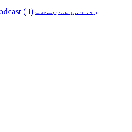
odcast
(3)
Secret Places
(1)
Zweifel
(1)
zwoSIEBEN
(1)