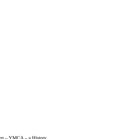
ssen – YMCA – a History