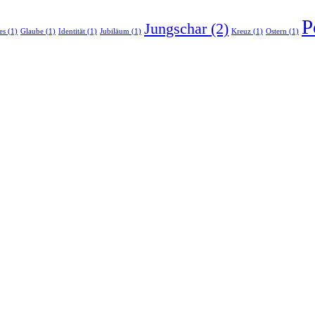
P
Jungschar
(2)
es
(1)
Glaube
(1)
Identität
(1)
Jubiläum
(1)
Kreuz
(1)
Ostern
(1)