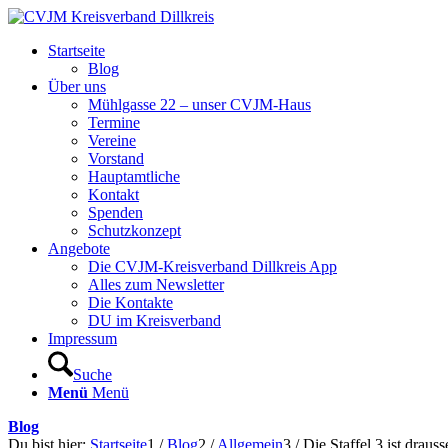
Startseite
Blog
Über uns
Mühlgasse 22 – unser CVJM-Haus
Termine
Vereine
Vorstand
Hauptamtliche
Kontakt
Spenden
Schutzkonzept
Angebote
Die CVJM-Kreisverband Dillkreis App
Alles zum Newsletter
Die Kontakte
DU im Kreisverband
Impressum
Suche
Menü
Menü
Blog
Du bist hier:
Startseite
1
/
Blog
2
/
Allgemein
3
/
Die Staffel 3 ist drau