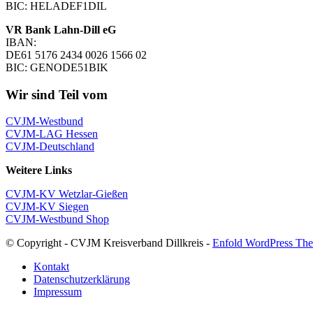
BIC: HELADEF1DIL
VR Bank Lahn-Dill eG
IBAN:
DE61 5176 2434 0026 1566 02
BIC: GENODE51BIK
Wir sind Teil vom
CVJM-Westbund
CVJM-LAG Hessen
CVJM-Deutschland
Weitere Links
CVJM-KV Wetzlar-Gießen
CVJM-KV Siegen
CVJM-Westbund Shop
© Copyright - CVJM Kreisverband Dillkreis -
Enfold WordPress The
Kontakt
Datenschutzerklärung
Impressum