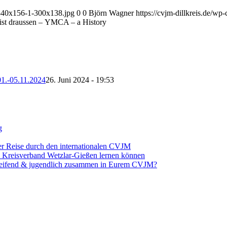
s-340x156-1-300x138.jpg
0
0
Björn Wagner
https://cvjm-dillkreis.de/w
3 ist draussen – YMCA – a History
05.11.2024
26. Juni 2024 - 19:53
g
er Reise durch den internationalen CVJM
m Kreisverband Wetzlar-Gießen lernen können
greifend & jugendlich zusammen in Eurem CVJM?