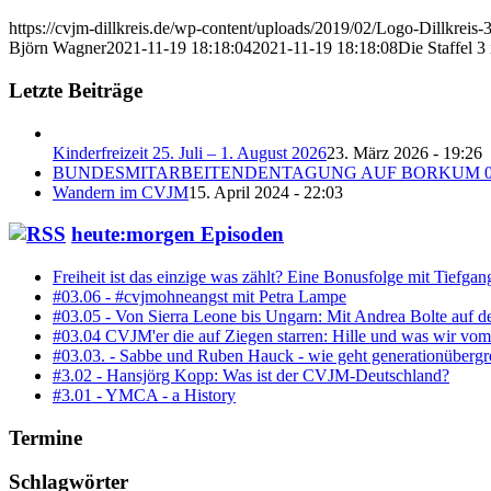
https://cvjm-dillkreis.de/wp-content/uploads/2019/02/Logo-Dillkrei
Björn Wagner
2021-11-19 18:18:04
2021-11-19 18:18:08
Die Staffel 
Letzte Beiträge
Kinderfreizeit 25. Juli – 1. August 2026
23. März 2026 - 19:26
BUNDESMITARBEITENDENTAGUNG AUF BORKUM 01.-
Wandern im CVJM
15. April 2024 - 22:03
heute:morgen Episoden
Freiheit ist das einzige was zählt? Eine Bonusfolge mit Tiefgan
#03.06 - #cvjmohneangst mit Petra Lampe
#03.05 - Von Sierra Leone bis Ungarn: Mit Andrea Bolte auf d
#03.04 CVJM'er die auf Ziegen starren: Hille und was wir vo
#03.03. - Sabbe und Ruben Hauck - wie geht generationüber
#3.02 - Hansjörg Kopp: Was ist der CVJM-Deutschland?
#3.01 - YMCA - a History
Termine
Schlagwörter