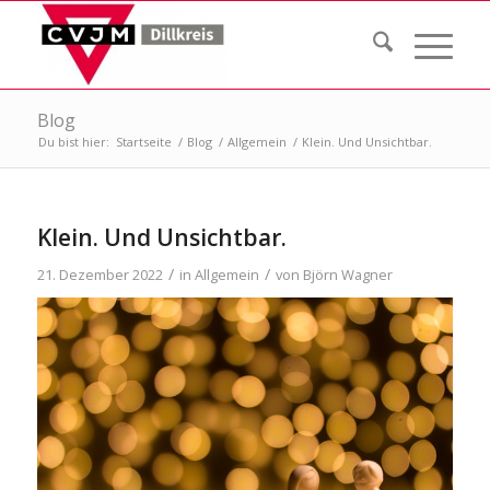
Blog
Du bist hier:
Startseite
/
Blog
/
Allgemein
/
Klein. Und Unsichtbar.
Klein. Und Unsichtbar.
/
/
21. Dezember 2022
in
Allgemein
von
Björn Wagner