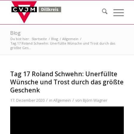
Blog
Du bist hier:
Startseite
/
Blog
/
Allgemein
/
Tag 17 Roland Schwehn: Unerfüllte Wünsche und Trost durch das
größte Ges...
Tag 17 Roland Schwehn: Unerfüllte
Wünsche und Trost durch das größte
Geschenk
/
/
17. Dezember 2020
in
Allgemein
von
Björn Wagner